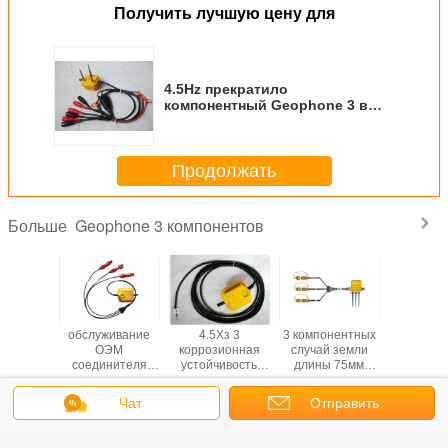
Получить лучшую цену для
4.5Hz прекратило
компонентный Geophone 3 в
водоустойчивый случай земли
Продолжать
Geophone 3 компонентов
Больше
окие
обслуживание
4.5Хз 3
3 компонентных
Трехкомп
нитель
ОЭМ
коррозионная
случай земли
геофон 
тер
соединителя
устойчивость
длины 75мм
без соед
нителя
зажимов весны
строки Геофоне
шипа строки
Триакси
не ККК
компонента
компонента/3
10Хз стальных
геофон 
Чат
Отправить
ельности
4.5Хз 3
компонентов
водоустойчивый
Измените язык
нентный
разделенное
запрос
Геофоне
Russian