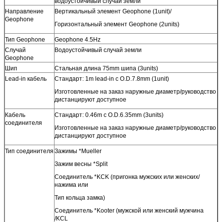
водоустойчивый случай земли
Направление
Вертикальный элемент Geophone (1unit)/
Geophone
Горизонтальный элемент Geophone (2units)
Тип Geophone
Geophone 4.5Hz
Случай
Водоустойчивый случай земли
Geophone
Шип
Стальная длина 75mm шипа (3units)
Lead-in кабель
Стандарт: 1m lead-in с O.D.7.8mm (1unit)
Изготовленные на заказ наружные диаметр/руководство
дистанцируют доступное
Кабель
Стандарт: 0.46m с O.D.6.35mm (3units)
соединителя
Изготовленные на заказ наружные диаметр/руководство
дистанцируют доступное
Тип соединителя
Зажимы *Mueller
Зажим весны *Split
Соединитель *KCK (пригонка мужских или женских/
нажима или
Тип кольца замка)
Соединитель *Kooter (мужской или женский мужчина
/KCL