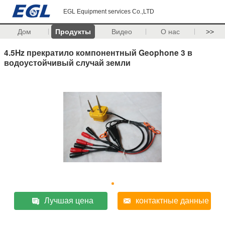
EGL Equipment services Co.,LTD
Дом
Продукты
Видео
О нас
>>
4.5Hz прекратило компонентный Geophone 3 в
водоустойчивый случай земли
Лучшая цена
контактные данные