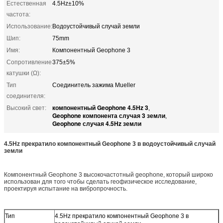
Естественная
4.5Hz±10%
частота:
Использование:
Водоустойчивый случай земли
Шип:
75mm
Имя:
Компонентный Geophone 3
Сопротивление
375±5%
катушки (Ω):
Тип
Соединитель зажима Mueller
соединителя:
компонентный Geophone 4.5Hz 3
Высокий свет:
,
Geophone компонента случая 3 земли
,
Geophone случая 4.5Hz земли
4.5Hz прекратило компонентный Geophone 3 в водоустойчивый случай
земли
Компонентный Geophone 3 высокочастотный geophone, который широко
использован для того чтобы сделать геофизическое исследование,
проектируя испытание на вибропрочность.
Тип
4.5Hz прекратило компонентный Geophone 3 в