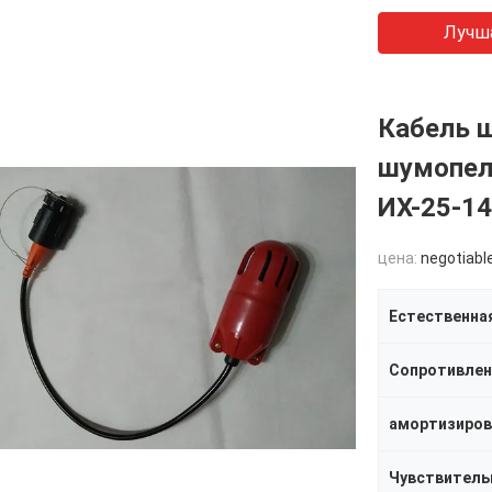
Лучш
Кабель 
шумопел
ИХ-25-1
цена:
negotiabl
Естественна
Сопротивлени
амортизиров