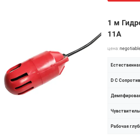
1 м Гидр
11A
цена:
negotiabl
Естественна
Демпфирова
Рабочая глуб