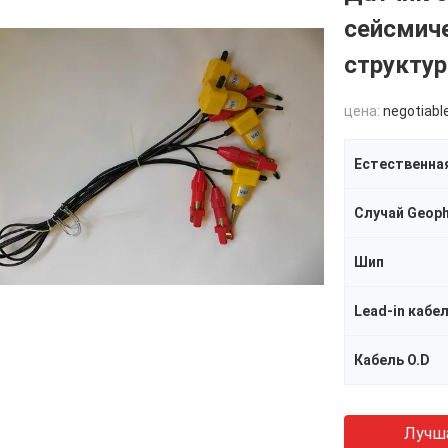
сейсмич
структу
цена:
negotiabl
Естественна
Случай Geop
Шип
Lead-in кабе
Кабель O.D
Лучш