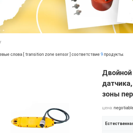
r
вые слова [ transition zone sensor ] соответствие
9
продукты.
Двойной
датчика,
зоны пе
цена:
negotiabl
Естественна