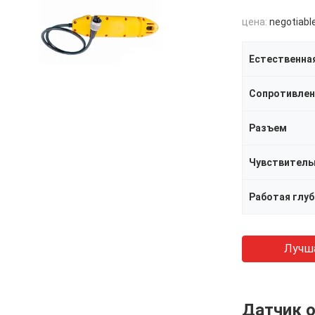
цена:
negotiabl
Естественна
Сопротивлени
Разъем
Работая глуб
Лучш
Датчик о