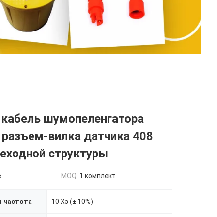
 кабель шумопеленгатора
 разъем-вилка датчика 408
реходной структуры
e
MOQ:
1 комплект
я частота
10 Хз (± 10%)