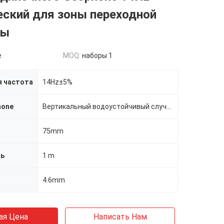
еский для зоны переходной
ры
e
MOQ:
наборы 1
я частота
14Hz±5%
hone
Вертикальный водоустойчивый случай земли
75mm
ль
1 m
4.6mm
ая Цена
Написать Нам