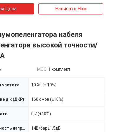
ая Цена
Написать Нам
шумопеленгатора кабеля
енгатора высокой точности/
4А
e
MOQ:
1 комплект
я частота
10 Хз (± 10%)
е д к (ДКР)
160 омов (±10%)
ать
0,7 (±10%)
Чувствительность напряжения тока
14В/бар±1.5дБ