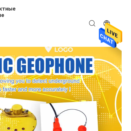
ктные
ые