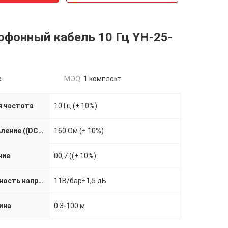
офонный кабель 10 Гц YH-25-
e
MOQ:
1 комплект
я частота
10 Гц (± 10%)
D C Сопротивление ((DCR)
160 Ом (± 10%)
ние
00,7 ((± 10%)
Чувствительность напряжения
11В/бар±1,5 дБ
ина
0.3-100 м