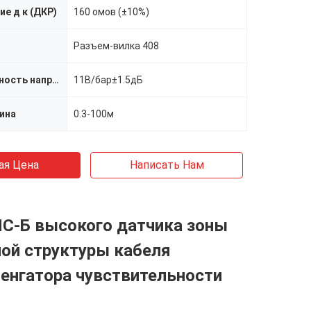
е д к (ДКР)
160 омов (±10%)
Разъем-вилка 408
Чувствительность напряжения тока
11В/бар±1.5дБ
ина
0.3-100м
ая Цена
Написать Нам
ИС-Б высокого датчика зоны
ой структуры кабеля
енгатора чувствительности