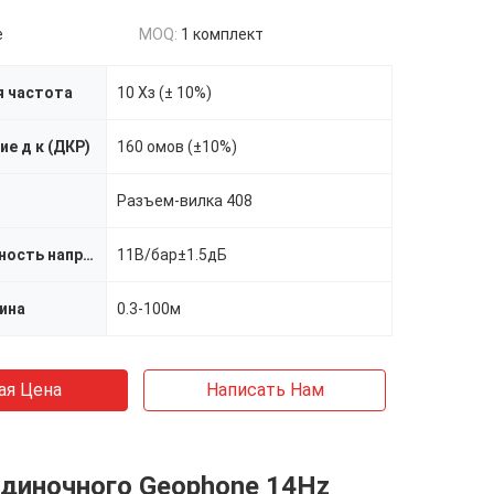
e
MOQ:
1 комплект
я частота
10 Хз (± 10%)
е д к (ДКР)
160 омов (±10%)
Разъем-вилка 408
Чувствительность напряжения тока
11В/бар±1.5дБ
ина
0.3-100м
ая Цена
Написать Нам
диночного Geophone 14Hz