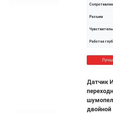
Сопротивлени
Разъем
Работая глуб
Лучш
Датчик 
переходн
шумопел
двойной