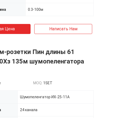
ина
0.3-100м
ая Цена
Написать Нам
м-розетки Пин длины 61
10Хз 135м шумопеленгатора
e
MOQ:
1SET
Шумопеленгатор ИХ-25-11А
а
24 канала