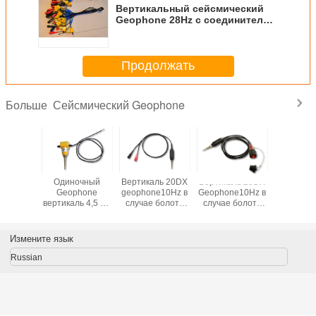
Вертикальный сейсмический
Geophone 28Hz с соединителем
зажима Mueller
Продолжать
Сейсмический Geophone
Больше
ческая
Одиночный
Вертикаль 20DX
Вертикаль 20DX
Геофон в
икаль
Geophone
geophone10Hz в
Geophone10Hz в
чувствите
 4.5Хз с
вертикаль 4,5 Hz
случае болота
случае болота
5 Г
ителем
в случае земли
законченная
законченная
вертика
имов
без соединителя
соединитель
разъем-вилка
лер с
зажимов
пригонки винта
Измените язык
елем
Мюллера
KCK
ителя 1м
Russian