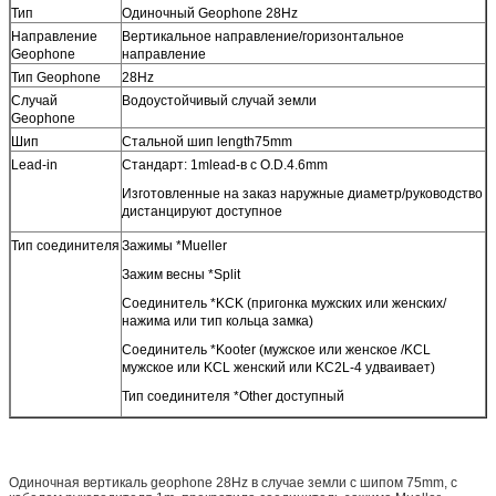
Тип
Одиночный Geophone 28Hz
Направление
Вертикальное направление/горизонтальное
Geophone
направление
Тип Geophone
28Hz
Случай
Водоустойчивый случай земли
Geophone
Шип
Стальной шип length75mm
Lead-in
Стандарт: 1mlead-в с O.D.4.6mm
Изготовленные на заказ наружные диаметр/руководство
дистанцируют доступное
Тип соединителя
Зажимы *Mueller
Зажим весны *Split
Соединитель *KCK (пригонка мужских или женских/
нажима или тип кольца замка)
Соединитель *Kooter (мужское или женское /KCL
мужское или KCL женский или KC2L-4 удваивает)
Тип соединителя *Other доступный
Одиночная вертикаль geophone 28Hz в случае земли с шипом 75mm, с