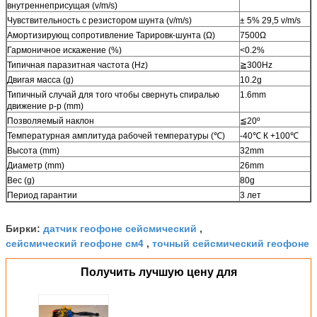
внутреннеприсущая (v/m/s)
Чувствительность с резистором шунта (v/m/s)
± 5% 29,5 v/m/s
Амортизирующ сопротивление Тарировк-шунта (Ω)
7500Ω
Гармоничное искажение (%)
<0.2%
Типичная паразитная частота (Hz)
≧300Hz
Двигая масса (g)
10.2g
Типичный случай для того чтобы свернуть спиралью
1.6mm
движение p-p (mm)
Позволяемый наклон
≦20º
Температурная амплитуда рабочей температуры (℃)
-40℃ К +100℃
Высота (mm)
32mm
Диаметр (mm)
26mm
Вес (g)
80g
Период гарантии
3 лет
датчик геофоне сейсмический
Бирки:
,
сейсмический геофоне см4
точный сейсмический геофоне
,
Получить лучшую цену для