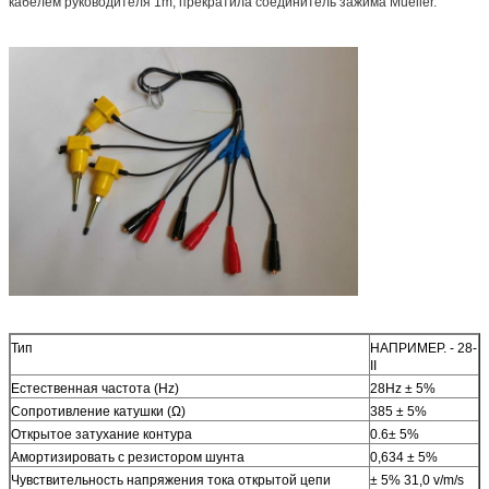
кабелем руководителя 1m, прекратила соединитель зажима Mueller.
Тип
НАПРИМЕР. - 28-
II
Естественная частота (Hz)
28Hz ± 5%
Сопротивление катушки (Ω)
385 ± 5%
Открытое затухание контура
0.6± 5%
Амортизировать с резистором шунта
0,634 ± 5%
Чувствительность напряжения тока открытой цепи
± 5% 31,0 v/m/s