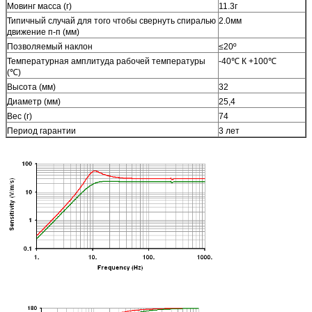
Мовинг масса (г)
11.3г
Типичный случай для того чтобы свернуть спиралью
2.0мм
движение п-п (мм)
Позволяемый наклон
≤20º
Температурная амплитуда рабочей температуры
-40℃ К +100℃
(℃)
Высота (мм)
32
Диаметр (мм)
25,4
Вес (г)
74
Период гарантии
3 лет