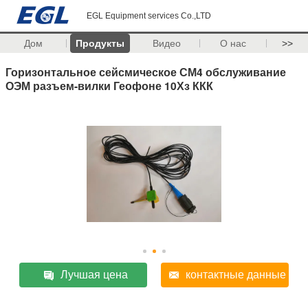
EGL Equipment services Co.,LTD
Дом
Продукты
Видео
О нас
>>
Горизонтальное сейсмическое СМ4 обслуживание
ОЭМ разъем-вилки Геофоне 10Хз ККК
Лучшая цена
контактные данные