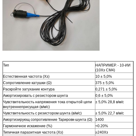
Тип
НАПРИМЕР. - 10-ИИ
(10Хз СМ4)
Естественная частота (Хз)
10 ± 5,0%
Сопротивление катушки (Ω)
375 ± 5,0%
Раскройте затухание контура
0,271 ± 5,0%
Амортизировать с резистором шунта
0,6 ± 5,0%
Чувствительность напряжения тока открытой цепи
± 5,0% 28,8 в/м/с
внутреннеприсущая (в/м/с)
Чувствительность с резистором шунта (в/м/с)
± 5,0% 22,7 в/м/с
Амортизирующ сопротивление Тарировк-шунта (Ω)
1400
Гармоничное искажение (%)
<0.20%
Типичная паразитная частота (Хз)
≥240Хз