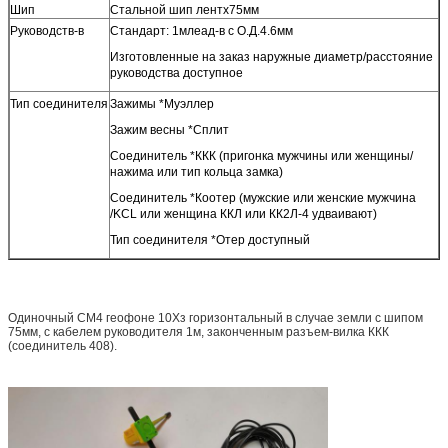
Шип
Стальной шип лентх75мм
Руководств-в
Стандарт: 1млеад-в с О.Д.4.6мм
Изготовленные на заказ наружные диаметр/расстояние
руководства доступное
Тип соединителя
Зажимы *Муэллер
Зажим весны *Сплит
Соединитель *ККК (пригонка мужчины или женщины/
нажима или тип кольца замка)
Соединитель *Коотер (мужские или женские мужчина
/KCL или женщина ККЛ или КК2Л-4 удваивают)
Тип соединителя *Отер доступный
Одиночный СМ4 геофоне 10Хз горизонтальный в случае земли с шипом
75мм, с кабелем руководителя 1м, законченным разъем-вилка ККК
(соединитель 408).