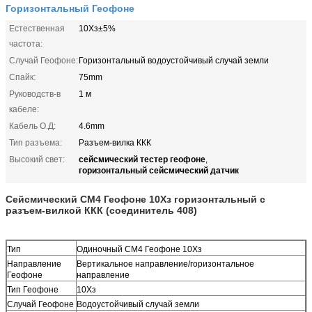
Горизонтальный Геофоне
Естественная
10Хз±5%
частота:
Случай Геофоне:
Горизонтальный водоустойчивый случай земли
Спайк:
75mm
Руководств-в
1 м
кабеле:
Кабель О.Д:
4.6mm
Тип разъема:
Разъем-вилка ККК
сейсмический тестер геофоне
Высокий свет:
,
горизонтальный сейсмический датчик
Сейсмический СМ4 Геофоне 10Хз горизонтальный с
разъем-вилкой ККК (соединитель 408)
Тип
Одиночный СМ4 Геофоне 10Хз
Направление
Вертикальное направление/горизонтальное
Геофоне
направление
Тип Геофоне
10Хз
Случай Геофоне
Водоустойчивый случай земли