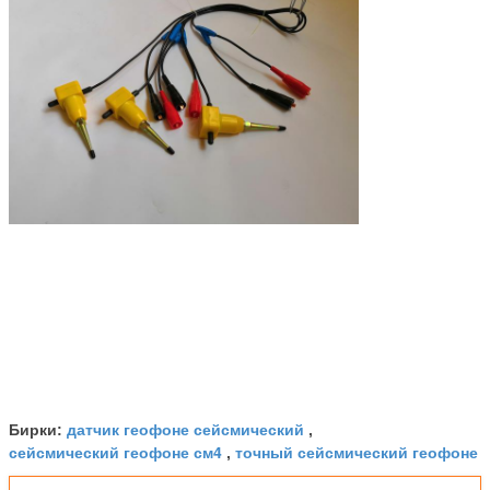
датчик геофоне сейсмический
Бирки:
,
сейсмический геофоне см4
точный сейсмический геофоне
,