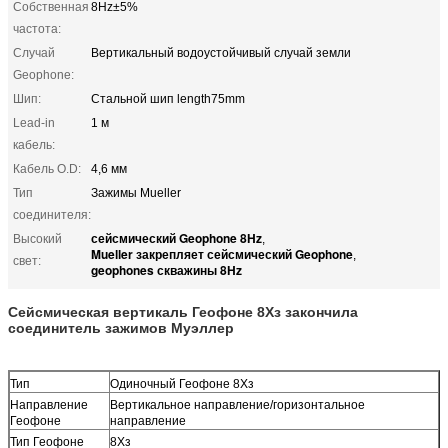
Собственная
8Hz±5%
частота:
Случай
Вертикальный водоустойчивый случай земли
Geophone:
Шип:
Стальной шип length75mm
Lead-in
1 м
кабель:
Кабель O.D:
4,6 мм
Тип
Зажимы Mueller
соединителя:
сейсмический Geophone 8Hz
Высокий
,
Mueller закрепляет сейсмический Geophone
,
свет:
geophones скважины 8Hz
Сейсмическая вертикаль Геофоне 8Хз закончила
соединитель зажимов Муэллер
Тип
Одиночный Геофоне 8Хз
Направление
Вертикальное направление/горизонтальное
Геофоне
направление
Тип Геофоне
8Хз