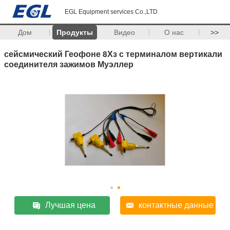
EGL Equipment services Co.,LTD
Дом
Продукты
Видео
О нас
>>
сейсмический Геофоне 8Хз с терминалом вертикали
соединителя зажимов Муэллер
Лучшая цена
контактные данные