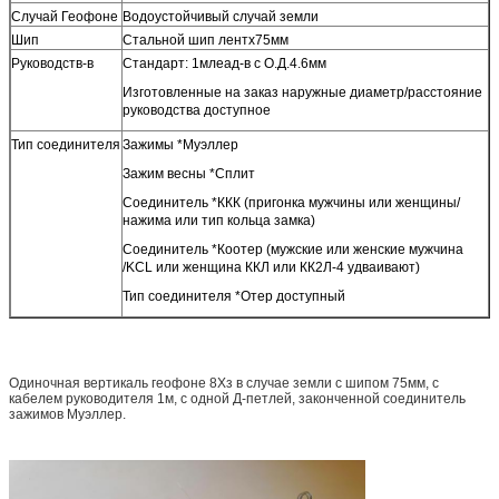
Случай Геофоне
Водоустойчивый случай земли
Шип
Стальной шип лентх75мм
Руководств-в
Стандарт: 1млеад-в с О.Д.4.6мм
Изготовленные на заказ наружные диаметр/расстояние
руководства доступное
Тип соединителя
Зажимы *Муэллер
Зажим весны *Сплит
Соединитель *ККК (пригонка мужчины или женщины/
нажима или тип кольца замка)
Соединитель *Коотер (мужские или женские мужчина
/KCL или женщина ККЛ или КК2Л-4 удваивают)
Тип соединителя *Отер доступный
Одиночная вертикаль геофоне 8Хз в случае земли с шипом 75мм, с
кабелем руководителя 1м, с одной Д-петлей, законченной соединитель
зажимов Муэллер.