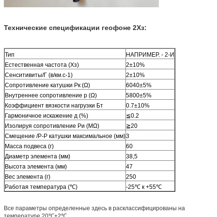
Технические спецификации геофоне 2Хз:
Тип
НАПРИМЕР. - 2-И
Естественная частота (Хз)
2±10%
Сенситивиты/Г (в/км.с-1)
2±10%
Сопротивление катушки Рк (Ω)
6040±5%
Внутреннее сопротивление р (Ω)
5800±5%
Коэффициент вязкости нагрузки Бт
0.7±10%
Гармоничное искажение д (%)
≦0.2
Изолируя сопротивление Ри (МΩ)
≧20
Смещение /P-P катушки максимальное (мм)
3
Масса подвеса (г)
60
Диаметр элемента (мм)
38,5
Высота элемента (мм)
47
Вес элемента (г)
250
Работая температура (℃)
-25℃ к +55℃
Все параметры определенные здесь в расклассифицированы на
температуре 20℃±2℃.