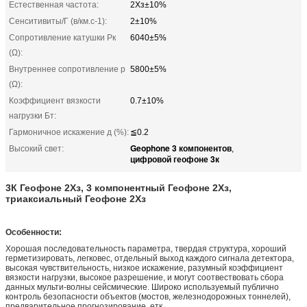
Естественная частота:
2Хз±10%
Сенситивиты/Г (в/км.с-1):
2±10%
Сопротивление катушки Рк
6040±5%
(Ω):
Внутреннее сопротивление р
5800±5%
(Ω):
Коэффициент вязкости
0.7±10%
нагрузки Бт:
Гармоничное искажение д (%):
≦0.2
Geophone 3 компонентов
Высокий свет:
,
цифровой геофоне 3к
3К Геофоне 2Хз, 3 компонентный Геофоне 2Хз,
триаксиальный Геофоне 2Хз
Особенности:
Хорошая последовательность параметра, твердая структура, хороший
герметизировать, легковес, отдельный выход каждого сигнала детектора,
высокая чувствительность, низкое искажение, разумный коэффициент
вязкости нагрузки, высокое разрешение, и могут соотвествовать сбора
данных мульти-волны сейсмические. Широко используемый публично
контроль безопасности объектов (мостов, железнодорожных тоннелей),
предварительное прогнозирование, етк.