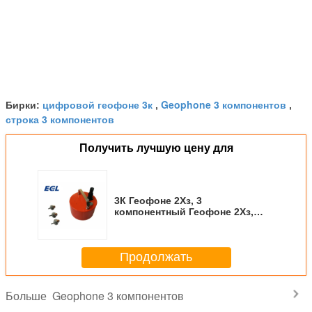
Пакет
Упакованный коробкой
Банковский трансфер, ПайПал, западное
Оплата
соединение, оплата Алибаба
ВхацАпп
+86 13991313681
Вечат
+86 13991313681
цифровой геофоне 3к
Geophone 3 компонентов
Бирки:
,
,
строка 3 компонентов
Получить лучшую цену для
3К Геофоне 2Хз, 3
компонентный Геофоне 2Хз,
триаксиальный Геофоне 2Хз,
НАПРИМЕР. - 2-И
Продолжать
Geophone 3 компонентов
Больше