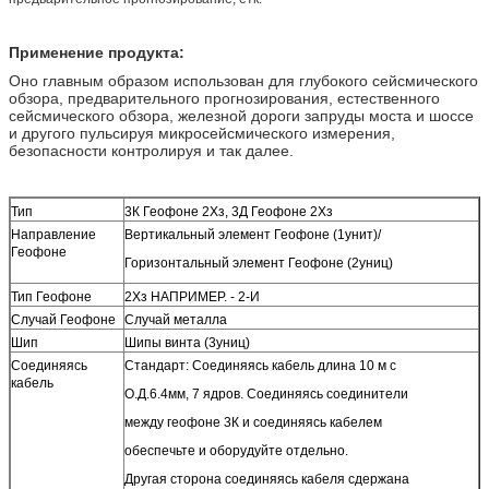
Применение продукта:
Оно главным образом использован для глубокого сейсмического
обзора, предварительного прогнозирования, естественного
сейсмического обзора, железной дороги запруды моста и шоссе
и другого пульсируя микросейсмического измерения,
безопасности контролируя и так далее.
Тип
3К Геофоне 2Хз, 3Д Геофоне 2Хз
Направление
Вертикальный элемент Геофоне (1унит)/
Геофоне
Горизонтальный элемент Геофоне (2униц)
Тип Геофоне
2Хз НАПРИМЕР. - 2-И
Случай Геофоне
Случай металла
Шип
Шипы винта (3униц)
Соединяясь
Стандарт: Соединяясь кабель длина 10 м с
кабель
О.Д.6.4мм, 7 ядров. Соединяясь соединители
между геофоне 3К и соединяясь кабелем
обеспечьте и оборудуйте отдельно.
Другая сторона соединяясь кабеля сдержана