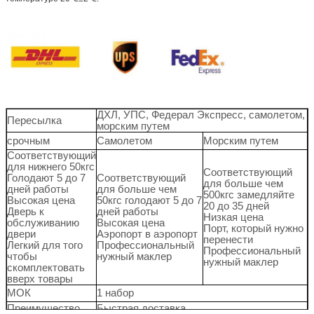
ДХЛ, УПС, Федерал Экспресс, самолетом,
Пересылка
морским путем
срочным
Самолетом
Морским путем
Соответствующий
для нижнего 50кгс
Соответствующий
Голодают 5 до 7
Соответствующий
для больше чем
дней работы
для больше чем
500кгс замедляйте
Высокая цена
50кгс голодают 5 до 7
20 до 35 дней
Дверь к
дней работы
Низкая цена
обслуживанию
Высокая цена
Порт, который нужно
двери
Аэропорт в аэропорт
перенести
Легкий для того
Профессиональный
Профессиональный
чтобы
нужный маклер
нужный маклер
скомплектовать
вверх товары
МОК
1 набор
Преимущество
Быстрая доставка